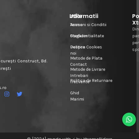
Informatii
Utile
Po
Xt
Acasa
Termeni si Conditii
Din
Magazin
Confidentialitate
pa
pe
Despre
Politica Cookies
spo
noi
Metode de Plata
urești Construct, Bd.
Contact
urești
Metode de Livrare
Intrebari
Politica de Returnare
frecvente
.ro
Ghid
Marimi