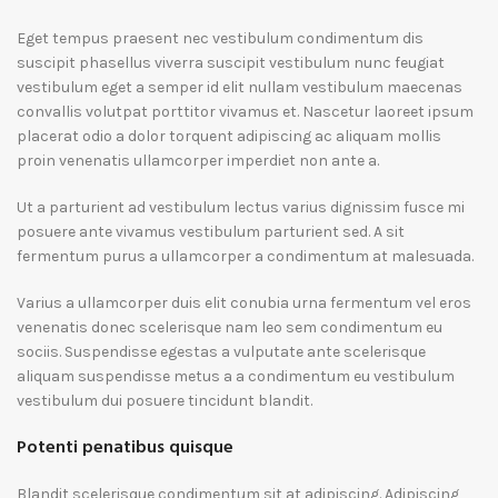
Eget tempus praesent nec vestibulum condimentum dis
suscipit phasellus viverra suscipit vestibulum nunc feugiat
vestibulum eget a semper id elit nullam vestibulum maecenas
convallis volutpat porttitor vivamus et. Nascetur laoreet ipsum
placerat odio a dolor torquent adipiscing ac aliquam mollis
proin venenatis ullamcorper imperdiet non ante a.
Ut a parturient ad vestibulum lectus varius dignissim fusce mi
posuere ante vivamus vestibulum parturient sed. A sit
fermentum purus a ullamcorper a condimentum at malesuada.
Varius a ullamcorper duis elit conubia urna fermentum vel eros
venenatis donec scelerisque nam leo sem condimentum eu
sociis. Suspendisse egestas a vulputate ante scelerisque
aliquam suspendisse metus a a condimentum eu vestibulum
vestibulum dui posuere tincidunt blandit.
Potenti penatibus quisque
Blandit scelerisque condimentum sit at adipiscing. Adipiscing