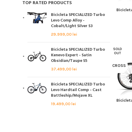
TOP RATED PRODUCTS
Biciclet
CITEȘTE MA
Bicicleta SPECIALIZED Turbo
Levo Comp Alloy -
Cobalt/Light Silver S3
29.999,00
lei
Bicicleta SPECIALIZED Turbo
SOLD
OUT
Kenevo Expert - Satin
Obsidian/Taupe S5
CROSS
37.499,00
lei
Bicicleta SPECIALIZED Turbo
Levo Hardtail Comp - Cast
Battleship/Mojave XL
Bicicle
CITEȘTE MA
19.499,00
lei