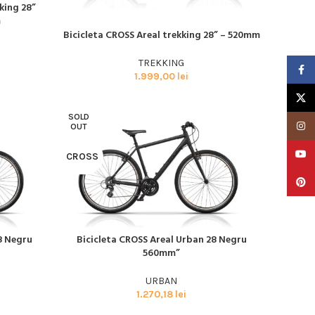
king 28”
m
Bicicleta CROSS Areal trekking 28” – 520mm
ADAUGĂ ÎN COȘ
TREKKING
Faceb
1.999,00
lei
X
SOLD
Insta
OUT
YouTu
CROSS
Pinter
8 Negru
Bicicleta CROSS Areal Urban 28 Negru
CITEȘTE MAI MULT
560mm”
URBAN
1.270,18
lei