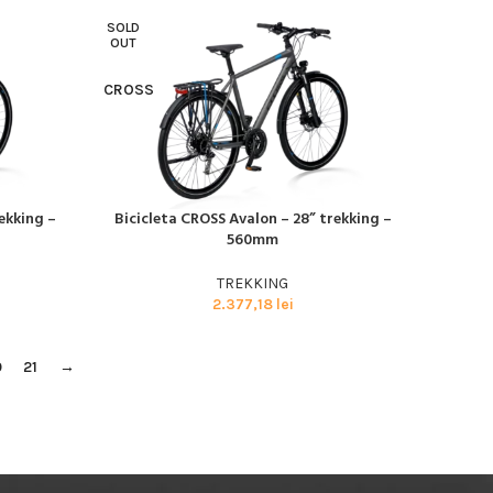
SOLD
OUT
CROSS
ekking –
Bicicleta CROSS Avalon – 28” trekking –
CITEȘTE MAI MULT
560mm
TREKKING
2.377,18
lei
0
21
→