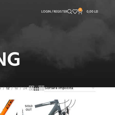
0
LOGIN / REGISTER
0,00
LEI
ING
9
12
18
24
SOLD
OUT