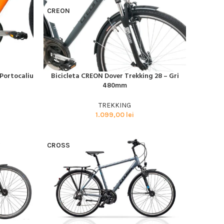
CREON
 Portocaliu
Bicicleta CREON Dover Trekking 28 – Gri
CITEȘTE MAI MULT
480mm
Advanced Variable
TREKKING
products with
1.099,00
lei
swatches
Products variations colors
CROSS
and images without any
additional plugins.
View More