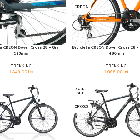
CREON
ta CREON Dover Cross 28 – Gri
Bicicleta CREON Dover Cross 28 –
I MULT
CITEȘTE MAI MULT
520mm
480mm
Biciclete
HOT
TREKKING
TREKKING
MTB
1.349,00
lei
1.099,00
lei
ELECTRICE
DAMA
SOLD
OUT
COPII
CROSS
SOSEA
GRAVEL
CITY SI TREKKING