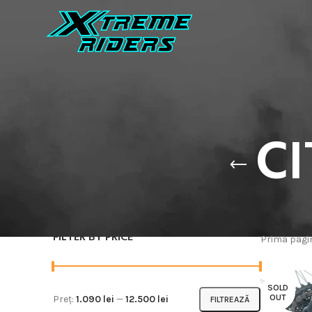
CI
FILTER BY PRICE
Prima pag
SOLD
OUT
Preț:
1.090 lei
—
12.500 lei
FILTREAZĂ