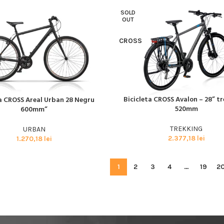
SOLD
OUT
CROSS
Bicicleta CROSS Avalon – 28” tr
ta CROSS Areal Urban 28 Negru
CITEȘTE MAI MULT
I MULT
520mm
600mm”
TREKKING
URBAN
2.377,18
lei
1.270,18
lei
1
2
3
4
…
19
2