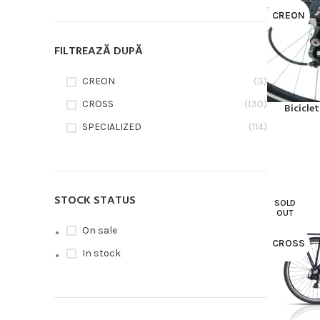
CREON
FILTREAZĂ DUPĂ
CREON
(3)
CROSS
(130)
Bicicle
CITEȘTE MA
SPECIALIZED
(114)
STOCK STATUS
SOLD
OUT
On sale
CROSS
In stock