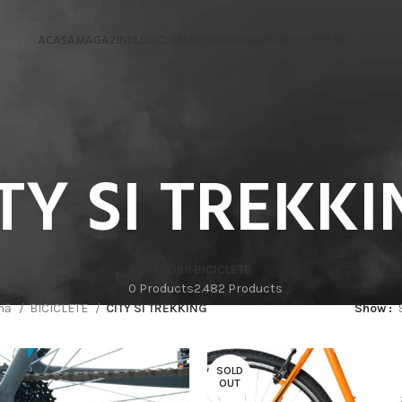
ACASA
MAGAZIN
BLOG
CURSURI
SERVICE
DESPRE NOI
CONTACT
TY SI TREKK
ACCESORII
BICICLETE
0 Products
2.482 Products
ină
BICICLETE
CITY SI TREKKING
Show
SOLD
OUT