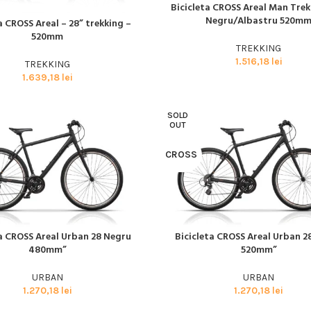
BMX SI DIRT
Bicicleta CROSS Areal Man Trek
CITEȘTE MAI MULT
Negru/Albastru 520m
a CROSS Areal – 28” trekking –
I MULT
CYCLOCROSS
520mm
TREKKING
TRIATHLON
1.516,18
lei
TREKKING
1.639,18
lei
SOLD
OUT
CROSS
ta CROSS Areal Urban 28 Negru
Bicicleta CROSS Areal Urban 2
I MULT
CITEȘTE MAI MULT
480mm”
520mm”
URBAN
URBAN
1.270,18
lei
1.270,18
lei