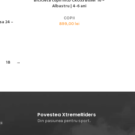
Bicicleta copii mtb CROSS Boxer 16 –
CITEȘTE MAI MULT
Albastru | 4-6 ani
COPII
sa 24 –
899,00
lei
18
→
Povestea XtremeRiders
Din pasiunea pentru sport..
ii
e