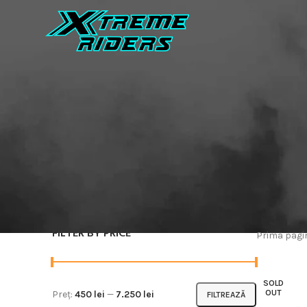
FILTER BY PRICE
Prima pag
SOLD
OUT
Preț:
450 lei
—
7.250 lei
FILTREAZĂ