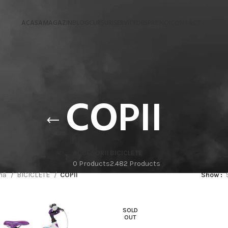
ACASA
MAGAZIN
BLOG
CURSURI
SERVICE
DESPRE NOI
CONTACT
COPII
ACCESORII
BICICLETE
0 Products
2.482 Products
ină
BICICLETE
COPII
Show
SOLD
OUT