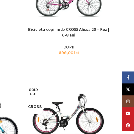
Bicicleta copii mtb CROSS Alissa 20 – Roz |
CITEȘTE MAI MULT
6-8 ani
COPII
699,00
lei
Faceb
X
SOLD
OUT
Insta
CROSS
YouTu
Pinter