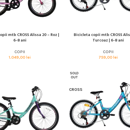
copii mtb CROSS Alissa 20 – Roz |
Bicicleta copii mtb CROSS Alis
I MULT
CITEȘTE MAI MULT
6-8 ani
Turcoaz | 6-8 ani
COPII
COPII
1.049,00
lei
759,00
lei
SOLD
OUT
CROSS