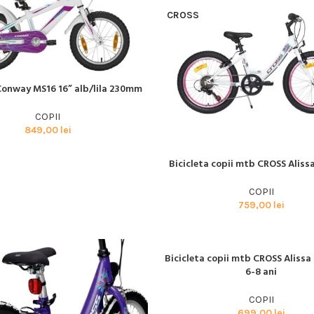
CROSS
 Conway MS16 16” alb/lila 230mm
I MULT
COPII
Biciclete
849,00
lei
HOT
MTB
Bicicleta copii mtb CROSS Alissa
CITEȘTE MAI MULT
ELECTRICE
COPII
DAMA
759,00
lei
COPII
SOSEA
Bicicleta copii mtb CROSS Alissa 
SOLD
CITEȘTE MAI MULT
OUT
GRAVEL
6-8 ani
CITY SI TREKKING
CROSS
COPII
699,00
lei