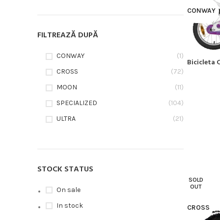
CONWAY
FILTREAZĂ DUPĂ
CONWAY
(1)
Bicicleta
CITEȘTE MA
CROSS
(72)
MOON
(11)
SPECIALIZED
(104)
ULTRA
(21)
STOCK STATUS
SOLD
OUT
On sale
In stock
CROSS