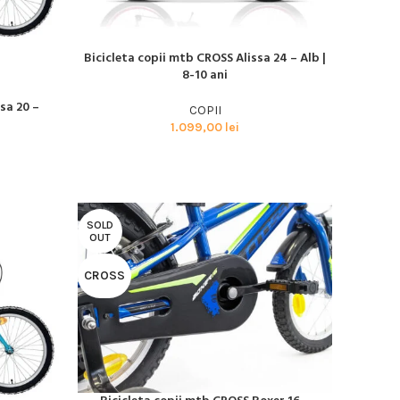
Bicicleta copii mtb CROSS Alissa 24 – Alb |
CITEȘTE MAI MULT
8-10 ani
sa 20 –
COPII
1.099,00
lei
SOLD
OUT
CROSS