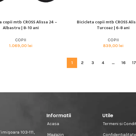
ta copii mtb CROSS Alissa 24 –
Bicicleta copii mtb CROSS Alis
I MULT
CITEȘTE MAI MULT
Albastru | 8-10 ani
Turcoaz | 6-8 ani
COPII
COPII
1.069,00
lei
839,00
lei
1
2
3
4
…
16
17
Informatii
Utile
Acasa
Termeni si Condit
imișoara 103-111,
Magazin
Confidentialitat