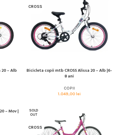
CROSS
Advanced Variable
products with
 20 – Alb
Bicicleta copii mtb CROSS Alissa 20 – Alb |6-
CITEȘTE MAI MULT
8 ani
swatches
Products variations colors
COPII
1.049,00
lei
and images without any
additional plugins.
20 – Mov |
SOLD
View More
OUT
CROSS