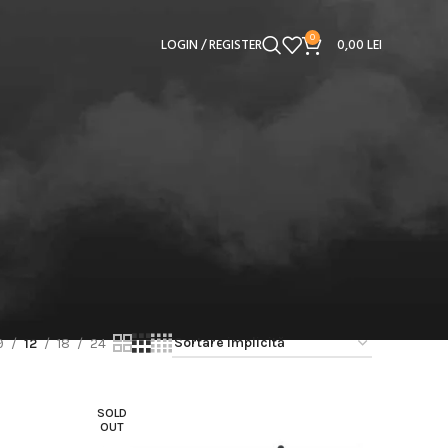
0
LOGIN / REGISTER
0,00
LEI
9
12
18
24
SOLD
OUT