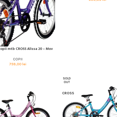
BMX SI DIRT
CYCLOCROSS
TRIATHLON
copii mtb CROSS Alissa 20 – Mov
I MULT
COPII
759,00
lei
SOLD
OUT
CROSS