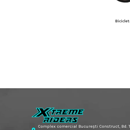
Bicicle
CITEȘTE MA
Complex comercial București Construct, Bd. T