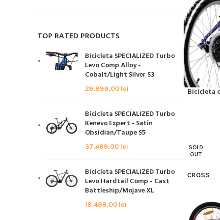
TOP RATED PRODUCTS
Bicicleta SPECIALIZED Turbo
Levo Comp Alloy -
Cobalt/Light Silver S3
29.999,00
lei
Bicicleta 
CITEȘTE MA
Bicicleta SPECIALIZED Turbo
Kenevo Expert - Satin
Obsidian/Taupe S5
37.499,00
lei
SOLD
OUT
Bicicleta SPECIALIZED Turbo
CROSS
Levo Hardtail Comp - Cast
Battleship/Mojave XL
19.499,00
lei