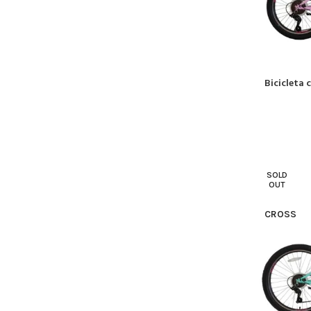
Bicicleta 
CITEȘTE MA
SOLD
OUT
CROSS