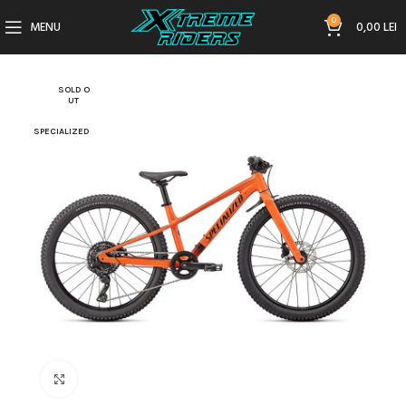
0
MENU
0,00
LEI
SOLD O
UT
SPECIALIZED
Click to enlarge