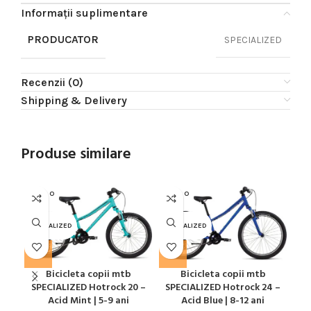
Informații suplimentare
PRODUCATOR
SPECIALIZED
Recenzii (0)
Shipping & Delivery
Produse similare
SOLD O
SOLD O
SOL
UT
UT
U
SPECIALIZED
SPECIALIZED
SPE
Bicicleta copii mtb
Bicicleta copii mtb
SPECIALIZED Hotrock 20 –
SPECIALIZED Hotrock 24 –
SP
Acid Mint | 5-9 ani
Acid Blue | 8-12 ani