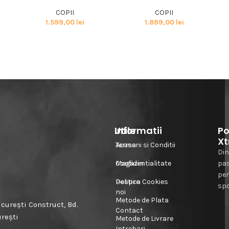
COPII
COPII
1.599,00
lei
1.899,00
lei
Informatii
Utile
Po
Xt
Acasa
Termeni si Conditii
Din
Magazin
Confidentialitate
pa
pe
Despre
Politica Cookies
spo
noi
Metode de Plata
urești Construct, Bd.
Contact
urești
Metode de Livrare
Intrebari