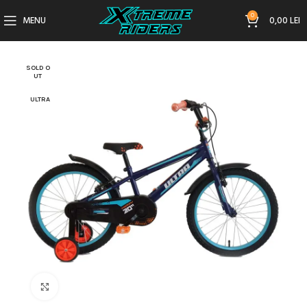
0
MENU
0,00
LEI
SOLD O
UT
ULTRA
Click to enlarge