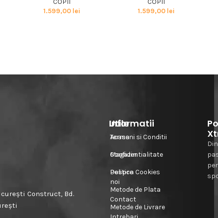
COPII
COPII
1.599,00
lei
1.599,00
lei
Informatii
Utile
Po
Xt
Acasa
Termeni si Conditii
Din
Magazin
Confidentialitate
pa
pe
Despre
Politica Cookies
spo
noi
Metode de Plata
urești Construct, Bd.
Contact
urești
Metode de Livrare
Intrebari