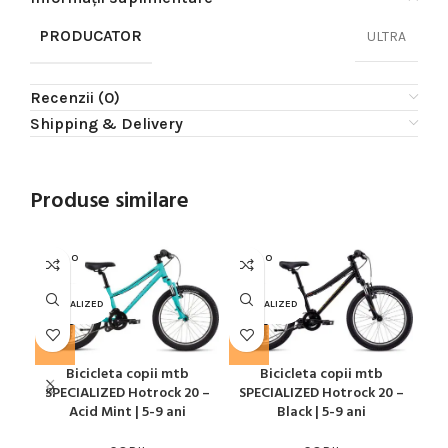
PRODUCATOR
ULTRA
Recenzii (0)
Shipping & Delivery
Produse similare
SOLD O
SOLD O
SOL
UT
UT
U
SPECIALIZED
SPECIALIZED
SPE
Bicicleta copii mtb
Bicicleta copii mtb
SPECIALIZED Hotrock 20 –
SPECIALIZED Hotrock 20 –
SP
Acid Mint | 5-9 ani
Black | 5-9 ani