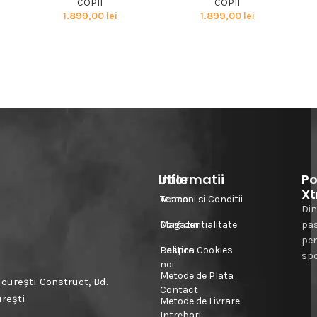
COPII
COPII
1.899,00
lei
1.899,00
lei
Informatii
Utile
Po
Xt
Acasa
Termeni si Conditii
Din
Magazin
Confidentialitate
pa
pe
Despre
Politica Cookies
spo
noi
Metode de Plata
urești Construct, Bd.
Contact
urești
Metode de Livrare
Intrebari