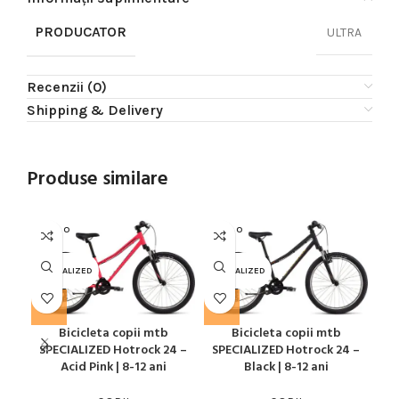
PRODUCATOR
ULTRA
Recenzii (0)
Shipping & Delivery
Produse similare
SOLD O
SOLD O
SOL
UT
UT
U
SPECIALIZED
SPECIALIZED
SPE
Bicicleta copii mtb
Bicicleta copii mtb
SPECIALIZED Hotrock 24 –
SPECIALIZED Hotrock 24 –
Acid Pink | 8-12 ani
Black | 8-12 ani
Coa