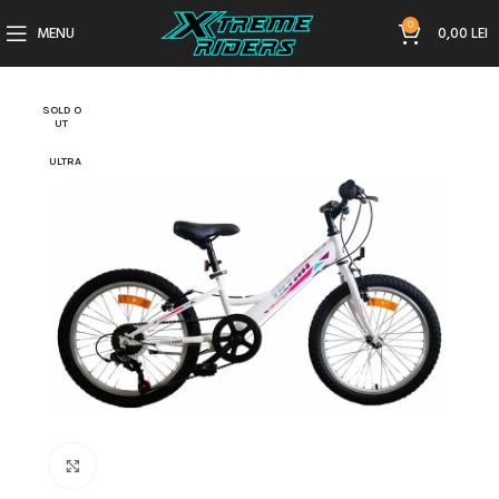
0
MENU
0,00
LEI
SOLD O
UT
ULTRA
Click to enlarge