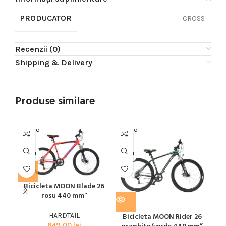
PRODUCATOR
CROSS
Recenzii (0)
Shipping & Delivery
Produse similare
SOLD O
SOLD O
SOL
UT
UT
U
MOON
MOON
MO
Bicicleta MOON Blade 26
rosu 440 mm”
HARDTAIL
Bicicleta MOON Rider 26
B
849,00
lei