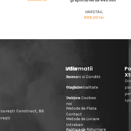
graphite/verde 440 mm”
g
HARDTAIL
699,00
lei
Informatii
Utile
Po
Xt
Acasa
Termeni si Conditii
Din
Magazin
Confidentialitate
pa
pe
Despre
Politica Cookies
spo
noi
Metode de Plata
urești Construct, Bd.
Contact
urești
Metode de Livrare
Intrebari
Politica de Returnare
frecvente