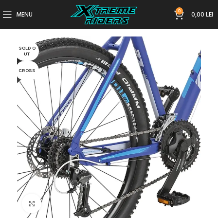
0
MENU
0,00
LEI
SOLD O
UT
CROSS
Click to enlarge