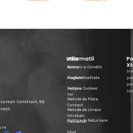
Informatii
Utile
Po
Xt
Acasa
Termeni si Conditii
Din
Magazin
Confidentialitate
pa
pe
Despre
Politica Cookies
spo
noi
Metode de Plata
urești Construct, Bd.
Contact
urești
Metode de Livrare
Intrebari
Politica de Returnare
frecvente
.ro
Ghid