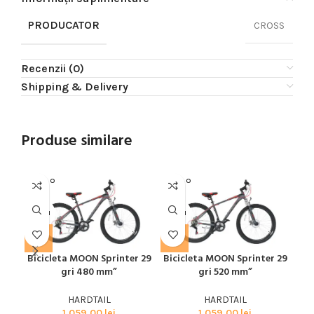
PRODUCATOR
CROSS
Recenzii (0)
Shipping & Delivery
Produse similare
SOLD O
SOLD O
SOL
UT
UT
U
MOON
MOON
SPE
Bicicleta MOON Sprinter 29
Bicicleta MOON Sprinter 29
Bic
gri 480 mm”
gri 520 mm”
29
HARDTAIL
HARDTAIL
1.059,00
lei
1.059,00
lei