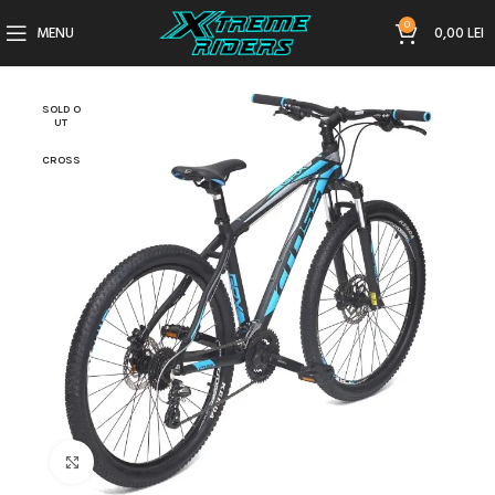
0
MENU
0,00
LEI
SOLD O
UT
CROSS
Click to enlarge