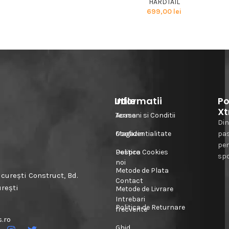
HARDTAIL
699,00
lei
Informatii
Utile
Po
Xt
Acasa
Termeni si Conditii
Din
Magazin
Confidentialitate
pa
pe
Despre
Politica Cookies
spo
noi
Metode de Plata
urești Construct, Bd.
Contact
urești
Metode de Livrare
Intrebari
Politica de Returnare
frecvente
.ro
Ghid