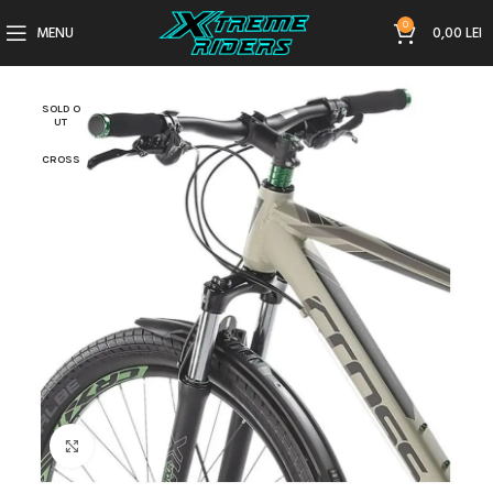
0
MENU
0,00
LEI
SOLD O
UT
CROSS
Click to enlarge