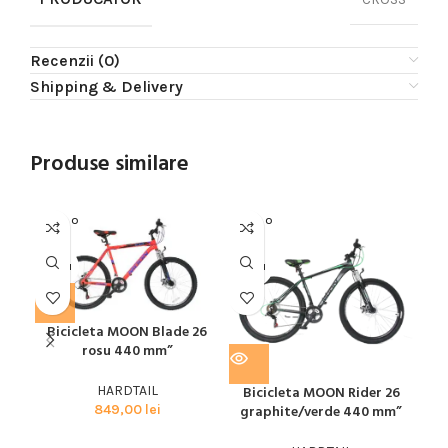
Recenzii (0)
Shipping & Delivery
Produse similare
SOLD O
SOLD O
SOL
UT
UT
U
MOON
MOON
MO
Bicicleta MOON Blade 26
Bic
rosu 440 mm”
HARDTAIL
Bicicleta MOON Rider 26
849,00
lei
graphite/verde 440 mm”