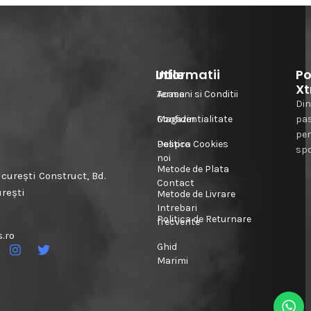
Informatii
Utile
Po
Xt
Acasa
Termeni si Conditii
Din
Magazin
Confidentialitate
pa
pe
Despre
Politica Cookies
spo
noi
Metode de Plata
urești Construct, Bd.
Contact
urești
Metode de Livrare
Intrebari
Politica de Returnare
frecvente
.ro
Ghid
Marimi