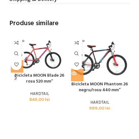
Produse similare
SOLD O
SOLD O
SOL
UT
UT
U
MOON
MOON
MO
Bicicleta MOON Blade 26
rosu 520 mm”
Bicicleta MOON Phantom 26
negru/rosu 440 mm”
HARDTAIL
B
849,00
lei
g
HARDTAIL
999,00
lei