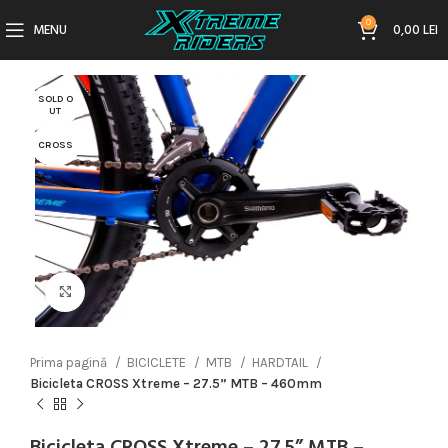
0
MENU
0,00
LEI
SOLD O
UT
CROSS
Click to enlarge
Prima pagină
BICICLETE
MTB
HARDTAIL
Bicicleta CROSS Xtreme – 27.5” MTB – 460mm
Bicicleta CROSS Xtreme – 27.5” MTB –