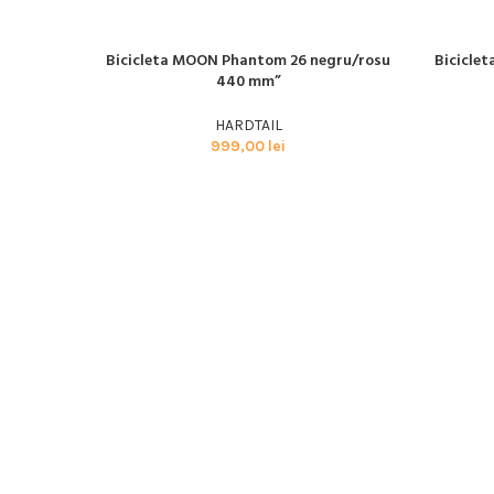
Bicicleta MOON Phantom 26 negru/rosu
Bicicle
SOLD
SOLD
CITEȘTE MAI MULT
CITEȘTE M
OUT
OUT
440 mm”
MOON
MOON
HARDTAIL
999,00
lei