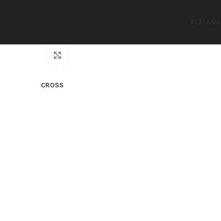
ACASA
MA
Click to enlarge
CROSS