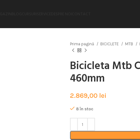
GAZIN
BLOG
CURSURI
SERVICE
DESPRE NOI
CONTACT
Prima pagină
BICICLETE
MTB
Bicicleta Mtb 
460mm
2.869,00
lei
8 în stoc