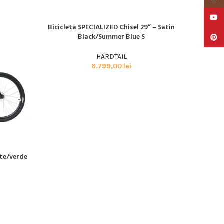
YouTu
Bicicleta SPECIALIZED Chisel 29” – Satin
SOLD
SOLD
CITEȘTE MAI MULT
OUT
OUT
Black/Summer Blue S
Pinter
SPECIALIZED
SPECIAL
HARDTAIL
6.799,00
lei
Biciclet
CITEȘTE M
ite/verde