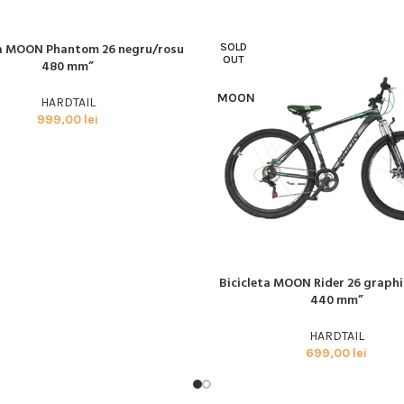
BMX SI DIRT
CYCLOCROSS
ta MOON Phantom 26 negru/rosu
SOLD
AI MULT
OUT
TRIATHLON
480 mm”
MOON
HARDTAIL
999,00
lei
Bicicleta MOON Rider 26 graph
CITEȘTE MAI MULT
440 mm”
HARDTAIL
699,00
lei