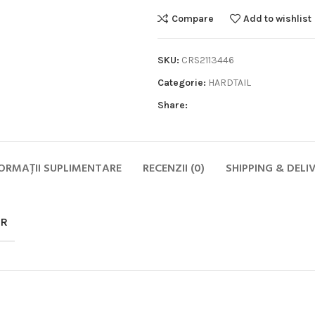
Compare
Add to wishlist
SKU:
CRS2113446
Categorie:
HARDTAIL
Share:
Biciclete
HOT
MTB
ORMAȚII SUPLIMENTARE
RECENZII (0)
SHIPPING & DELI
ELECTRICE
DAMA
OR
COPII
SOSEA
GRAVEL
CITY SI TREKKING