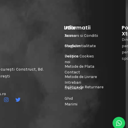
Informatii
Utile
Po
Xt
Acasa
Termeni si Conditii
Din
Magazin
Confidentialitate
pa
pe
Despre
Politica Cookies
spo
noi
Metode de Plata
urești Construct, Bd.
Contact
urești
Metode de Livrare
Intrebari
Politica de Returnare
frecvente
.ro
Ghid
Marimi