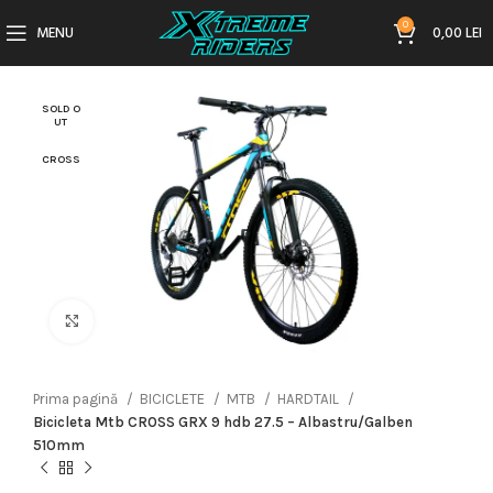
0
MENU
0,00
LEI
SOLD O
UT
CROSS
Click to enlarge
Prima pagină
BICICLETE
MTB
HARDTAIL
Bicicleta Mtb CROSS GRX 9 hdb 27.5 – Albastru/Galben
510mm