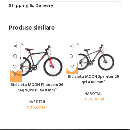
Shipping & Delivery
Produse similare
SOLD O
SOLD O
SOL
UT
UT
U
MOON
MOON
SPE
Bicicleta MOON Sprinter 29
Bic
gri 440 mm”
29
Bicicleta MOON Phantom 26
negru/rosu 440 mm”
HARDTAIL
1.059,00
lei
HARDTAIL
999,00
lei