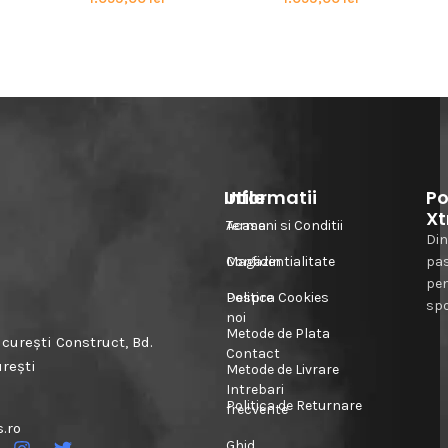
Informatii
Utile
Po
Xt
Acasa
Termeni si Conditii
Din
Magazin
Confidentialitate
pa
pe
Despre
Politica Cookies
spo
noi
Metode de Plata
urești Construct, Bd.
Contact
urești
Metode de Livrare
Intrebari
Politica de Returnare
frecvente
.ro
Ghid