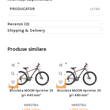
PRODUCATOR
ULTRA
Recenzii (0)
Shipping & Delivery
Produse similare
SOLD O
SOLD O
SOL
UT
UT
U
MOON
MOON
SPE
Bicicleta MOON Sprinter 29
Bicicleta MOON Sprinter 29
Bic
gri 440 mm”
gri 480 mm”
29”
HARDTAIL
HARDTAIL
1.059,00
lei
1.059,00
lei