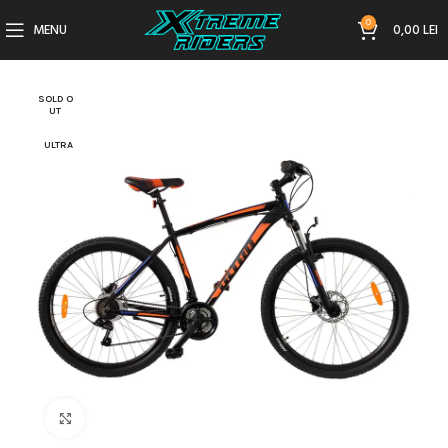
0
MENU
0,00
LEI
SOLD O
UT
ULTRA
Click to enlarge