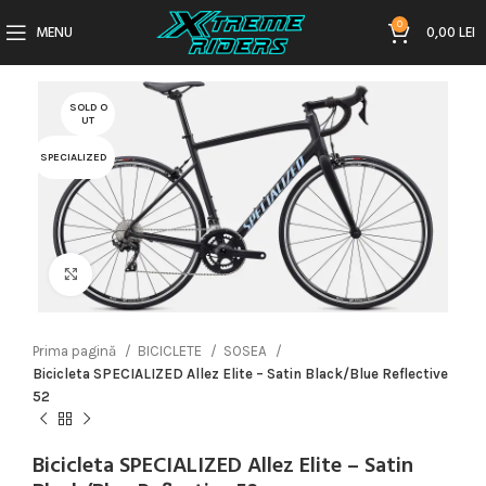
0
MENU
0,00
LEI
SOLD O
UT
SPECIALIZED
Click to enlarge
Prima pagină
BICICLETE
SOSEA
Bicicleta SPECIALIZED Allez Elite – Satin Black/Blue Reflective
52
Bicicleta SPECIALIZED Allez Elite – Satin