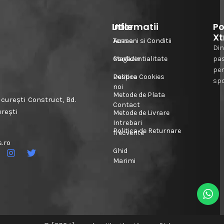
Informatii
Utile
Po
Xt
Acasa
Termeni si Conditii
Din
Magazin
Confidentialitate
pa
pe
Despre
Politica Cookies
spo
noi
Metode de Plata
urești Construct, Bd.
Contact
urești
Metode de Livrare
Intrebari
Politica de Returnare
frecvente
.ro
Ghid
Marimi