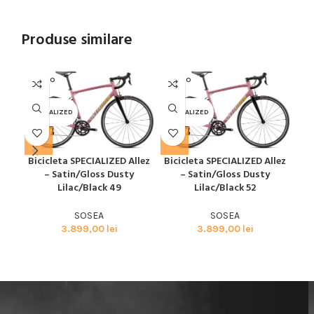
Produse similare
SOLD O
SOLD O
SOL
UT
UT
U
SPECIALIZED
SPECIALIZED
SPE
Bicicleta SPECIALIZED Allez
Bicicleta SPECIALIZED Allez
Bic
– Satin/Gloss Dusty
– Satin/Gloss Dusty
Glo
Lilac/Black 49
Lilac/Black 52
SOSEA
SOSEA
3.899,00
lei
3.899,00
lei