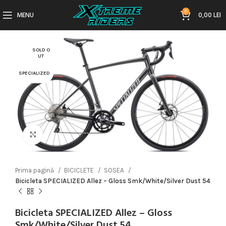
0
MENU
0,00
LEI
SOLD O
UT
SPECIALIZED
Click to enlarge
Prima pagină
BICICLETE
SOSEA
Bicicleta SPECIALIZED Allez – Gloss Smk/White/Silver Dust 54
Bicicleta SPECIALIZED Allez – Gloss
Smk/White/Silver Dust 54