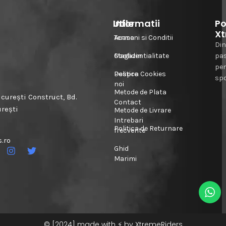
Informatii
Utile
Po
Xt
Acasa
Termeni si Conditii
Din
Magazin
Confidentialitate
pa
pe
Despre
Politica Cookies
spo
noi
Metode de Plata
urești Construct, Bd.
Contact
urești
Metode de Livrare
Intrebari
Politica de Returnare
frecvente
.ro
Ghid
Marimi
© [2024] made with ⚡️ by XtremeRiders