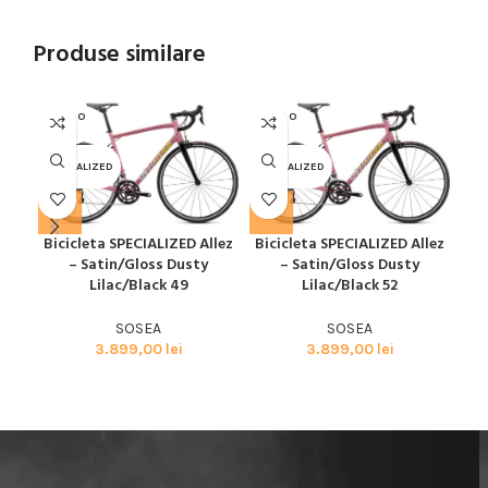
Produse similare
SOLD O
SOLD O
SOL
UT
UT
U
SPECIALIZED
SPECIALIZED
SPE
Bicicleta SPECIALIZED Allez
Bicicleta SPECIALIZED Allez
Bic
– Satin/Gloss Dusty
– Satin/Gloss Dusty
Lilac/Black 49
Lilac/Black 52
SOSEA
SOSEA
3.899,00
lei
3.899,00
lei