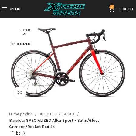
0
MENU
0,00
LEI
SOLD O
UT
SPECIALIZED
Click to enlarge
Prima pagină
BICICLETE
SOSEA
Bicicleta SPECIALIZED Allez Sport – Satin/Gloss
Crimson/Rocket Red 44