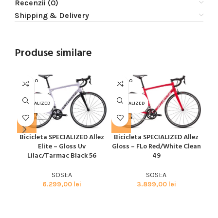
Recenzii (0)
Shipping & Delivery
Produse similare
SOLD O
SOLD O
SOL
UT
UT
U
SPECIALIZED
SPECIALIZED
SPE
Bicicleta SPECIALIZED Allez
Bicicleta SPECIALIZED Allez
Bic
Elite – Gloss Uv
Gloss – FLo Red/White Clean
Glo
Lilac/Tarmac Black 56
49
SOSEA
SOSEA
6.299,00
lei
3.899,00
lei