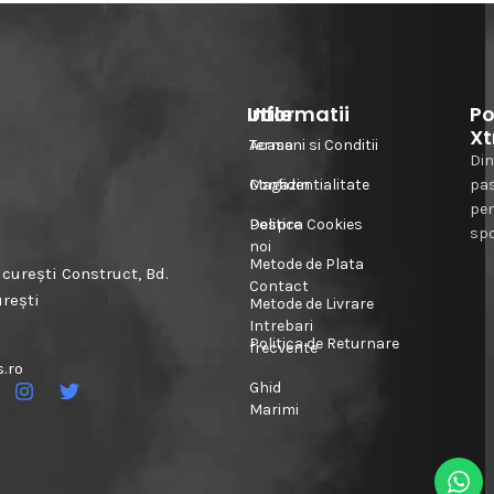
Informatii
Utile
Po
Xt
Acasa
Termeni si Conditii
Din
Magazin
Confidentialitate
pa
pe
Despre
Politica Cookies
spo
noi
Metode de Plata
urești Construct, Bd.
Contact
urești
Metode de Livrare
Intrebari
Politica de Returnare
frecvente
.ro
Ghid
Marimi