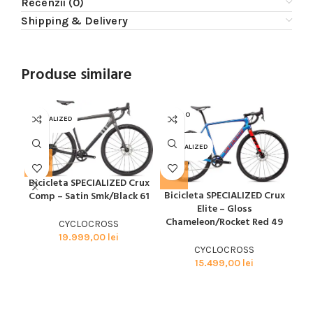
Recenzii (0)
Shipping & Delivery
Produse similare
SOLD O
SOL
SPECIALIZED
UT
U
SPECIALIZED
SPE
Bicicleta SPECIALIZED Crux
Bicicleta SPECIALIZED Crux
Bi
Comp – Satin Smk/Black 61
Elite – Gloss
Chameleon/Rocket Red 49
Ch
CYCLOCROSS
19.999,00
lei
CYCLOCROSS
15.499,00
lei