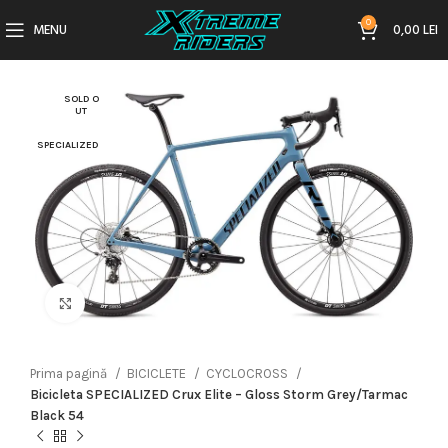
0
MENU
0,00
LEI
SOLD O
UT
SPECIALIZED
Click to enlarge
Prima pagină
BICICLETE
CYCLOCROSS
Bicicleta SPECIALIZED Crux Elite – Gloss Storm Grey/Tarmac
Black 54