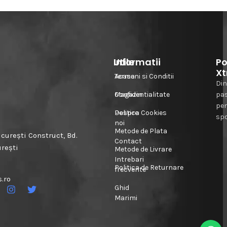
Informatii
Utile
Po
Xt
Acasa
Termeni si Conditii
Din
Magazin
Confidentialitate
pa
pe
Despre
Politica Cookies
spo
noi
Metode de Plata
urești Construct, Bd.
Contact
urești
Metode de Livrare
Intrebari
Politica de Returnare
frecvente
.ro
Ghid
Marimi