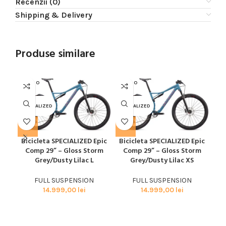
Recenzii (0)
Shipping & Delivery
Produse similare
SOLD O
SOLD O
SOL
UT
UT
U
SPECIALIZED
SPECIALIZED
SPE
Bicicleta SPECIALIZED Epic
Bicicleta SPECIALIZED Epic
Bi
Comp 29” – Gloss Storm
Comp 29” – Gloss Storm
Grey/Dusty Lilac L
Grey/Dusty Lilac XS
FULL SUSPENSION
FULL SUSPENSION
14.999,00
lei
14.999,00
lei