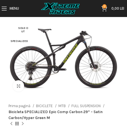
0
MENU
0,00
LEI
SOLD O
UT
SPECIALIZED
Click to enlarge
Prima pagină
BICICLETE
MTB
FULL SUSPENSION
Bicicleta SPECIALIZED Epic Comp Carbon 29” – Satin
Carbon/Hyper Green M