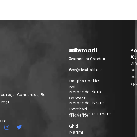
Informatii
Utile
Po
Xt
Acasa
Termeni si Conditii
Din
Magazin
Confidentialitate
pa
pe
Despre
Politica Cookies
spo
noi
Metode de Plata
urești Construct, Bd.
Contact
urești
Metode de Livrare
Intrebari
Politica de Returnare
frecvente
.ro
Ghid
Marimi