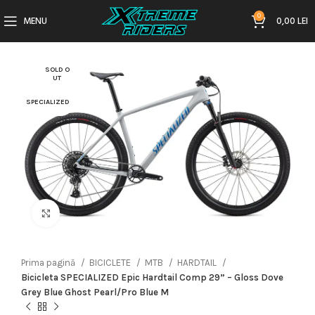
0
MENU
0,00
LEI
SOLD O
UT
SPECIALIZED
Click to enlarge
Prima pagină
BICICLETE
MTB
HARDTAIL
Bicicleta SPECIALIZED Epic Hardtail Comp 29” – Gloss Dove
Grey Blue Ghost Pearl/Pro Blue M