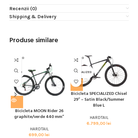
Recenzii (0)
Shipping & Delivery
Produse similare
SOLD O
SOLD O
SOL
UT
UT
U
MOON
SPECIALIZED
SPE
Bicicleta SPECIALIZED Chisel
Bic
29” – Satin Black/Summer
29”
Blue L
Bicicleta MOON Rider 26
graphite/verde 440 mm”
HARDTAIL
6.799,00
lei
HARDTAIL
699,00
lei