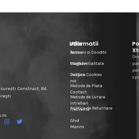
Informatii
Utile
Po
Xt
Acasa
Termeni si Conditii
Din
Magazin
Confidentialitate
pa
pe
Despre
Politica Cookies
spo
noi
Metode de Plata
urești Construct, Bd.
Contact
urești
Metode de Livrare
Intrebari
Politica de Returnare
frecvente
.ro
Ghid
Marimi