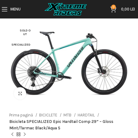
0
MENU
0,00
LEI
SOLD O
UT
SPECIALIZED
Click to enlarge
Prima pagină
BICICLETE
MTB
HARDTAIL
Bicicleta SPECIALIZED Epic Hardtail Comp 29” – Gloss
Mint/Tarmac Black/Aqua S