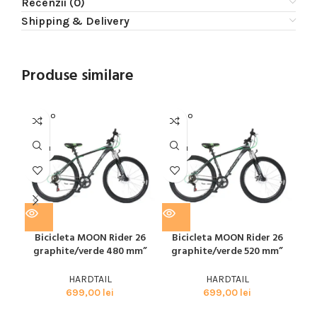
Recenzii (0)
Shipping & Delivery
Produse similare
SOLD O
SOLD O
SOL
UT
UT
U
MOON
MOON
SPE
Bic
29
Bicicleta MOON Rider 26
Bicicleta MOON Rider 26
graphite/verde 480 mm”
graphite/verde 520 mm”
HARDTAIL
HARDTAIL
699,00
lei
699,00
lei