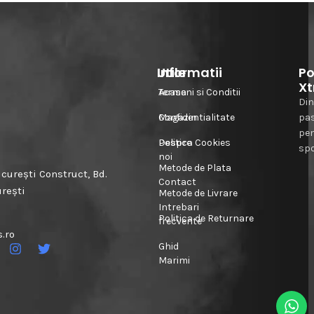
Informatii
Utile
Po
Xt
Acasa
Termeni si Conditii
Din
Magazin
Confidentialitate
pa
pe
Despre
Politica Cookies
spo
noi
Metode de Plata
urești Construct, Bd.
Contact
urești
Metode de Livrare
Intrebari
Politica de Returnare
frecvente
.ro
Ghid
Marimi