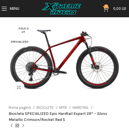
0
MENU
0,00
LEI
SOLD O
UT
SPECIALIZED
Click to enlarge
Prima pagină
BICICLETE
MTB
HARDTAIL
Bicicleta SPECIALIZED Epic Hardtail Expert 29” – Gloss
Metallic Crimson/Rocket Red S