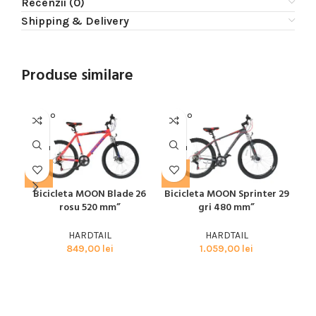
Recenzii (0)
Shipping & Delivery
Produse similare
SOLD O
SOLD O
SOL
UT
UT
U
MOON
MOON
SPE
Bicicleta MOON Blade 26
Bicicleta MOON Sprinter 29
Bic
rosu 520 mm”
gri 480 mm”
29
HARDTAIL
HARDTAIL
849,00
lei
1.059,00
lei