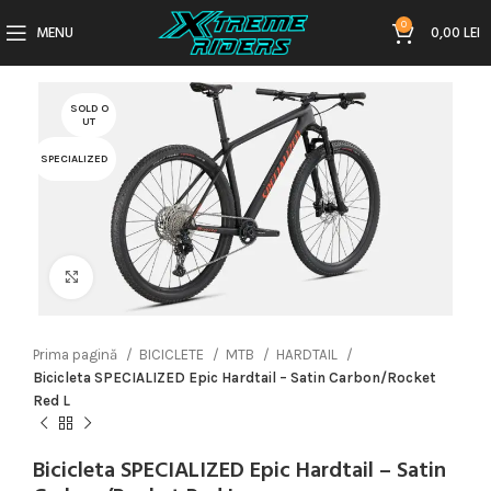
0
MENU
0,00
LEI
SOLD O
UT
SPECIALIZED
Click to enlarge
Prima pagină
BICICLETE
MTB
HARDTAIL
Bicicleta SPECIALIZED Epic Hardtail – Satin Carbon/Rocket
Red L
Bicicleta SPECIALIZED Epic Hardtail – Satin