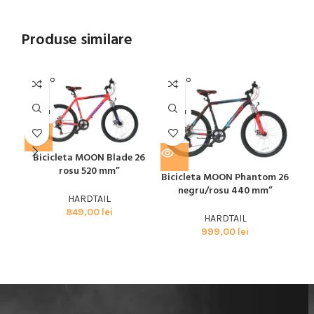
Produse similare
SOLD O
SOLD O
SOL
UT
UT
U
MOON
MOON
MO
Bicicleta MOON Blade 26
Bic
rosu 520 mm”
Bicicleta MOON Phantom 26
negru/rosu 440 mm”
HARDTAIL
849,00
lei
HARDTAIL
999,00
lei