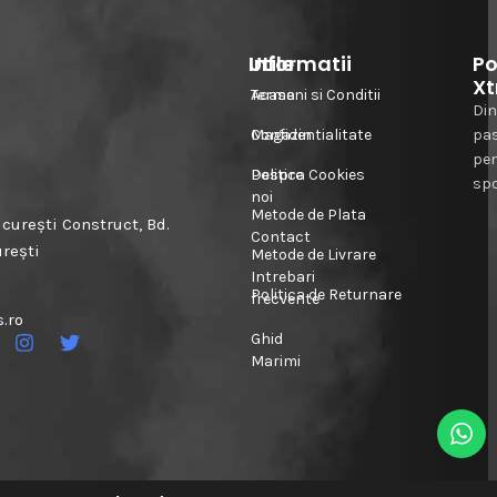
Informatii
Utile
Po
Xt
Acasa
Termeni si Conditii
Din
Magazin
Confidentialitate
pa
pe
Despre
Politica Cookies
spo
noi
Metode de Plata
urești Construct, Bd.
Contact
urești
Metode de Livrare
Intrebari
Politica de Returnare
frecvente
.ro
Ghid
Marimi