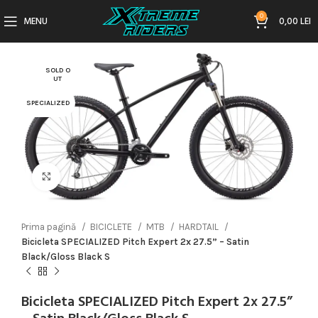
0
MENU
0,00
LEI
SOLD O
UT
SPECIALIZED
Click to enlarge
Prima pagină
BICICLETE
MTB
HARDTAIL
Bicicleta SPECIALIZED Pitch Expert 2x 27.5” – Satin
Black/Gloss Black S
Bicicleta SPECIALIZED Pitch Expert 2x 27.5”