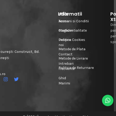
Informatii
Utile
Po
Xt
Acasa
Termeni si Conditii
Din
Magazin
Confidentialitate
pa
pe
Despre
Politica Cookies
spo
noi
Metode de Plata
urești Construct, Bd.
Contact
urești
Metode de Livrare
Intrebari
Politica de Returnare
frecvente
.ro
Ghid
Marimi