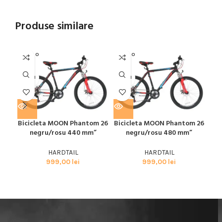
Produse similare
SOLD O
SOLD O
SOL
UT
UT
U
MOON
MOON
MO
Bic
Bicicleta MOON Phantom 26
Bicicleta MOON Phantom 26
negru/rosu 440 mm”
negru/rosu 480 mm”
HARDTAIL
HARDTAIL
999,00
lei
999,00
lei