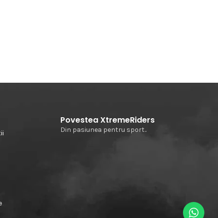
Povestea XtremeRiders
Din pasiunea pentru sport..
ii
e
e