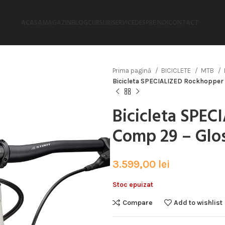
ACASA
MAGAZIN
BLOG
CURSURI
SERVICE
DESPRE NOI
CONTACT
Prima pagină
BICICLETE
MTB
Bicicleta SPECIALIZED Rockhopper
Bicicleta SPE
Comp 29 – Glos
3.599,00
lei
Stoc epuizat
Compare
Add to wishlist