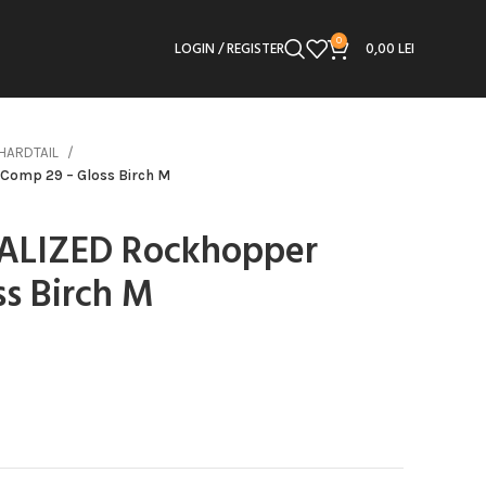
0
LOGIN / REGISTER
0,00
LEI
HARDTAIL
 Comp 29 – Gloss Birch M
CIALIZED Rockhopper
s Birch M