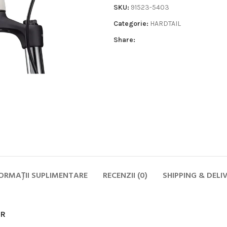
SKU:
91523-5403
Categorie:
HARDTAIL
Share:
Biciclete
HOT
MTB
ELECTRICE
DAMA
COPII
ORMAȚII SUPLIMENTARE
RECENZII (0)
SHIPPING & DELI
SOSEA
GRAVEL
CITY SI TREKKING
OR