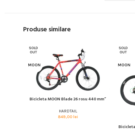
Produse similare
SOLD
SOLD
OUT
OUT
MOON
MOON
Bicicleta MOON Blade 26 rosu 440 mm”
CITEȘTE MAI MULT
HARDTAIL
849,00
lei
Biciclet
CITEȘTE M