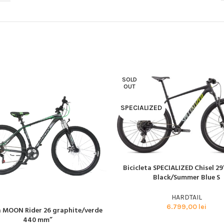
BMX SI DIRT
CYCLOCROSS
TRIATHLON
SOLD
OUT
SPECIALIZED
Bicicleta SPECIALIZED Chisel 29
CITEȘTE MAI MULT
Black/Summer Blue S
HARDTAIL
6.799,00
lei
a MOON Rider 26 graphite/verde
AI MULT
440 mm”