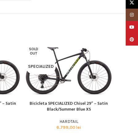
X
Insta
YouTu
Pinter
SOLD
SOLD
OUT
OUT
SPECIALIZED
SPECIAL
” – Satin
Bicicleta SPECIALIZED Chisel 29” – Satin
Biciclet
CITEȘTE MAI MULT
CITEȘTE M
Black/Summer Blue XS
S
HARDTAIL
6.799,00
lei