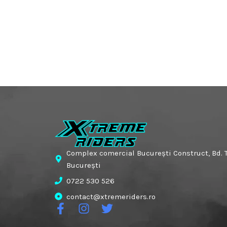
Complex comercial București Construct, Bd. T
București
0722 530 526
contact@xtremeriders.ro