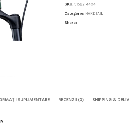
SKU:
91522-4404
Categorie:
HARDTAIL
Share:
Biciclete
HOT
MTB
ELECTRICE
DAMA
COPII
ORMAȚII SUPLIMENTARE
RECENZII (0)
SHIPPING & DELI
SOSEA
GRAVEL
CITY SI TREKKING
OR