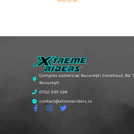
999,00
lei
Complex comercial București Construct, Bd. T
București
0722 530 526
contact@xtremeriders.ro