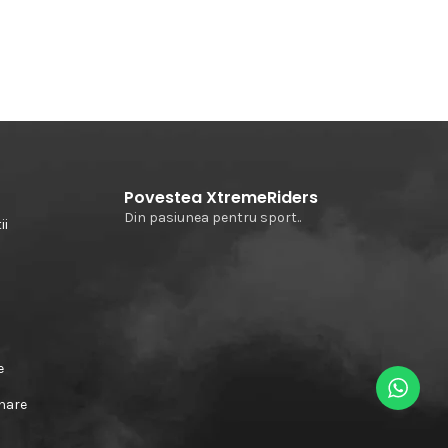
Povestea XtremeRiders
Din pasiunea pentru sport..
ii
e
e
rnare