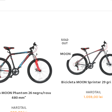
BMX SI DIRT
CYCLOCROSS
TRIATHLON
SOLD
OUT
MOON
Bicicleta MOON Sprinter 29 gri
CITEȘTE MAI MULT
HARDTAIL
ta MOON Phantom 26 negru/rosu
AI MULT
1.059,00
lei
480 mm”
HARDTAIL