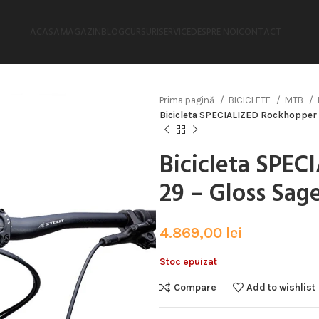
ACASA
MAGAZIN
BLOG
CURSURI
SERVICE
DESPRE NOI
CONTACT
Prima pagină
BICICLETE
MTB
Bicicleta SPECIALIZED Rockhopper E
Bicicleta SPEC
29 – Gloss Sag
4.869,00
lei
Stoc epuizat
Compare
Add to wishlist