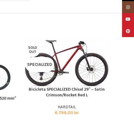
Insta
YouTu
Pinter
SOLD
SOLD
OUT
OUT
SPECIALIZED
SPECIAL
Bicicleta SPECIALIZED Chisel 29” – Satin
CITEȘTE MAI MULT
Crimson/Rocket Red L
 520 mm”
Biciclet
CITEȘTE M
HARDTAIL
6.799,00
lei