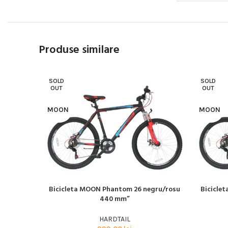
Produse similare
SOLD
SOLD
OUT
OUT
MOON
MOON
Bicicleta MOON Phantom 26 negru/rosu
Bicicle
CITEȘTE MAI MULT
CITEȘTE M
440 mm”
HARDTAIL