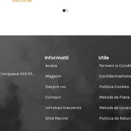
999,00
lei
Informatii
Utile
Acasa
Termeni si Condit
imișoara 103-111,
Magazin
Confidentialitat
Despre noi
Politica Cookies
Contact
Metode de Plata
Intrebari frecvente
Metode de Livrar
Ghid Marimi
Politica de Retu