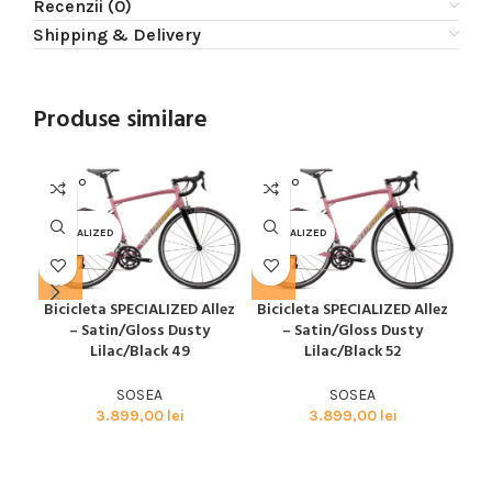
Recenzii (0)
Shipping & Delivery
Produse similare
SOLD O
SOLD O
SOL
UT
UT
U
SPECIALIZED
SPECIALIZED
SPE
Bicicleta SPECIALIZED Allez
Bicicleta SPECIALIZED Allez
Bic
– Satin/Gloss Dusty
– Satin/Gloss Dusty
Glo
Lilac/Black 49
Lilac/Black 52
SOSEA
SOSEA
3.899,00
lei
3.899,00
lei