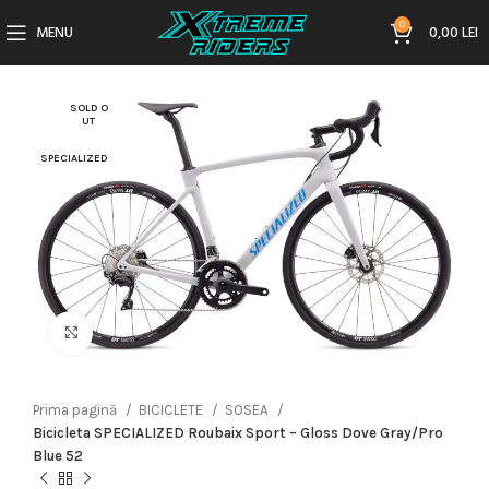
0
MENU
0,00
LEI
SOLD O
UT
SPECIALIZED
Click to enlarge
Prima pagină
BICICLETE
SOSEA
Bicicleta SPECIALIZED Roubaix Sport – Gloss Dove Gray/Pro
Blue 52