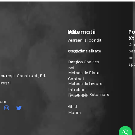
Informatii
Utile
Po
Xt
Acasa
Termeni si Conditii
Din
Magazin
Confidentialitate
pa
pe
Despre
Politica Cookies
spo
noi
Metode de Plata
urești Construct, Bd.
Contact
urești
Metode de Livrare
Intrebari
Politica de Returnare
frecvente
.ro
Ghid
Marimi