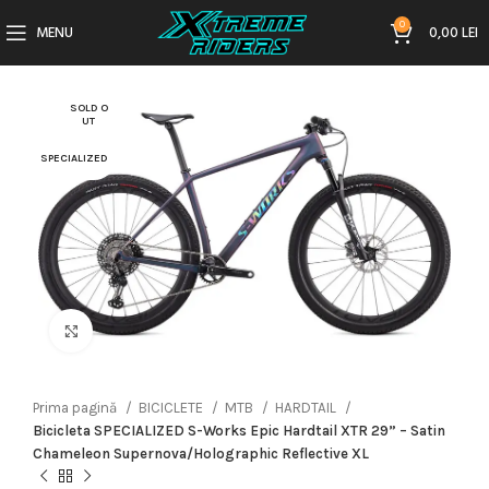
0
MENU
0,00
LEI
SOLD O
UT
SPECIALIZED
Click to enlarge
Prima pagină
BICICLETE
MTB
HARDTAIL
Bicicleta SPECIALIZED S-Works Epic Hardtail XTR 29” – Satin
Chameleon Supernova/Holographic Reflective XL