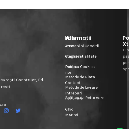
Informatii
Utile
Po
Xt
Acasa
Termeni si Conditii
Din
Magazin
Confidentialitate
pa
pe
Despre
Politica Cookies
spo
noi
Metode de Plata
urești Construct, Bd.
Contact
urești
Metode de Livrare
Intrebari
Politica de Returnare
frecvente
.ro
Ghid
Marimi