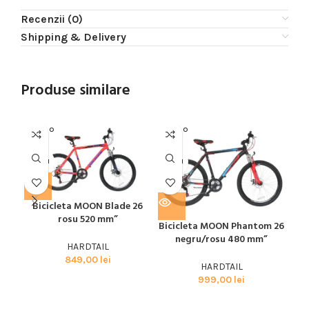
Recenzii (0)
Shipping & Delivery
Produse similare
SOLD O
SOLD O
SOL
UT
UT
U
MOON
MOON
MO
Bicicleta MOON Blade 26
Bic
rosu 520 mm”
Bicicleta MOON Phantom 26
negru/rosu 480 mm”
HARDTAIL
849,00
lei
HARDTAIL
999,00
lei