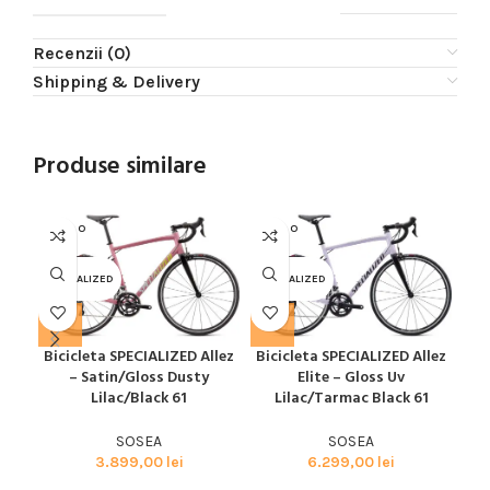
Recenzii (0)
Shipping & Delivery
Produse similare
SOLD O
SOLD O
SOL
UT
UT
U
SPECIALIZED
SPECIALIZED
SPE
Bicicleta SPECIALIZED Allez
Bicicleta SPECIALIZED Allez
Bic
– Satin/Gloss Dusty
Elite – Gloss Uv
Glo
Lilac/Black 61
Lilac/Tarmac Black 61
SOSEA
SOSEA
3.899,00
lei
6.299,00
lei