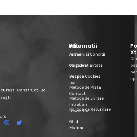
Informatii
Utile
Po
Xt
Acasa
Termeni si Conditii
Din
Magazin
Confidentialitate
pa
pe
Despre
Politica Cookies
spo
noi
Metode de Plata
urești Construct, Bd.
Contact
urești
Metode de Livrare
Intrebari
Politica de Returnare
frecvente
.ro
Ghid
Marimi