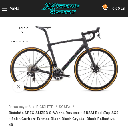
0
MENU
0,00
LEI
SOLD O
UT
SPECIALIZED
Click to enlarge
Prima pagină
BICICLETE
SOSEA
Bicicleta SPECIALIZED S-Works Roubaix – SRAM Red eTap AXS
– Satin Carbon-Tarmac Black Black Crystal Black Reflective
49