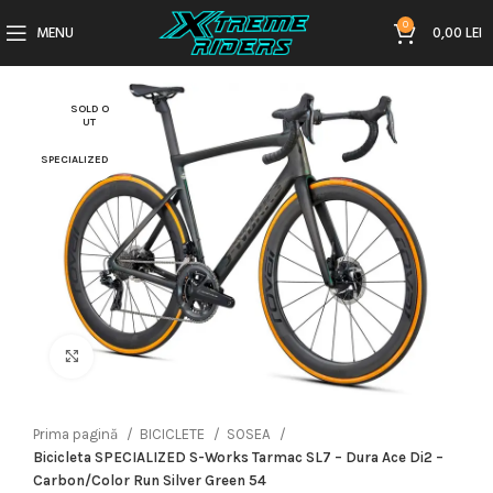
0
MENU
0,00
LEI
SOLD O
UT
SPECIALIZED
Click to enlarge
Prima pagină
BICICLETE
SOSEA
Bicicleta SPECIALIZED S-Works Tarmac SL7 – Dura Ace Di2 –
Carbon/Color Run Silver Green 54