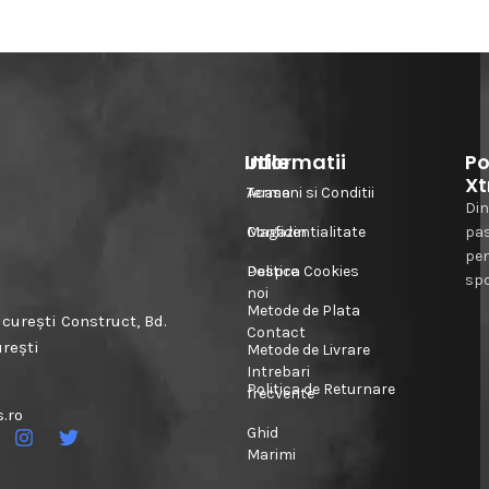
Informatii
Utile
Po
Xt
Acasa
Termeni si Conditii
Din
Magazin
Confidentialitate
pa
pe
Despre
Politica Cookies
spo
noi
Metode de Plata
urești Construct, Bd.
Contact
urești
Metode de Livrare
Intrebari
Politica de Returnare
frecvente
.ro
Ghid
Marimi