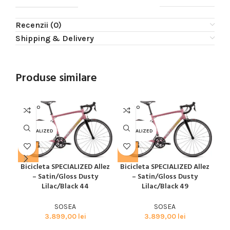
Recenzii (0)
Shipping & Delivery
Produse similare
SOLD O
SOLD O
SOL
UT
UT
U
SPECIALIZED
SPECIALIZED
SPE
Bicicleta SPECIALIZED Allez
Bicicleta SPECIALIZED Allez
Bic
– Satin/Gloss Dusty
– Satin/Gloss Dusty
Lilac/Black 44
Lilac/Black 49
SOSEA
SOSEA
3.899,00
lei
3.899,00
lei