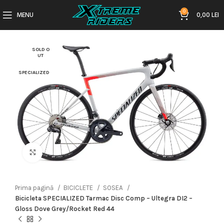
0
MENU
0,00
LEI
SOLD O
UT
SPECIALIZED
Click to enlarge
Prima pagină
BICICLETE
SOSEA
Bicicleta SPECIALIZED Tarmac Disc Comp – Ultegra DI2 –
Gloss Dove Grey/Rocket Red 44