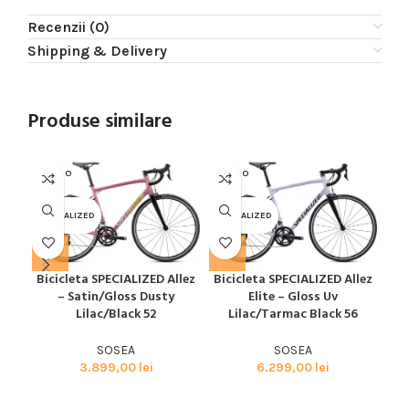
Recenzii (0)
Shipping & Delivery
Produse similare
SOLD O
SOLD O
SOL
UT
UT
U
SPECIALIZED
SPECIALIZED
SPE
Bicicleta SPECIALIZED Allez
Bicicleta SPECIALIZED Allez
Bic
– Satin/Gloss Dusty
Elite – Gloss Uv
Lilac/Black 52
Lilac/Tarmac Black 56
SOSEA
SOSEA
3.899,00
lei
6.299,00
lei