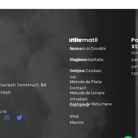
Informatii
Utile
Po
Xt
Acasa
Termeni si Conditii
Din
Magazin
Confidentialitate
pa
pe
Despre
Politica Cookies
spo
noi
Metode de Plata
urești Construct, Bd.
Contact
urești
Metode de Livrare
Intrebari
Politica de Returnare
frecvente
.ro
Ghid
Marimi