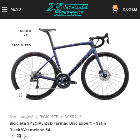
0
MENU
0,00
LEI
SOLD O
UT
SPECIALIZED
Click to enlarge
Prima pagină
BICICLETE
SOSEA
Bicicleta SPECIALIZED Tarmac Disc Expert – Satin
Black/Chameleon 54