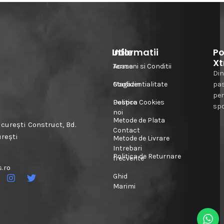
Informatii
Utile
Po
Xt
Acasa
Termeni si Conditii
Din
Magazin
Confidentialitate
pa
pe
Despre
Politica Cookies
spo
noi
Metode de Plata
urești Construct, Bd.
Contact
urești
Metode de Livrare
Intrebari
Politica de Returnare
frecvente
.ro
Ghid
Marimi