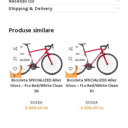
Recenzii (0)
Shipping & Delivery
Produse similare
SOLD O
SOLD O
SOL
UT
UT
U
SPECIALIZED
SPECIALIZED
SPE
Bicicleta SPECIALIZED Allez
Bicicleta SPECIALIZED Allez
Bic
Gloss – FLo Red/White Clean
Gloss – FLo Red/White Clean
56
61
SOSEA
SOSEA
3.899,00
lei
3.899,00
lei