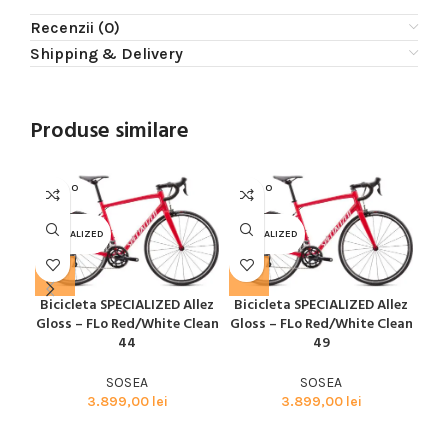
Recenzii (0)
Shipping & Delivery
Produse similare
SOLD O
SOLD O
SOL
UT
UT
U
SPECIALIZED
SPECIALIZED
SPE
Bicicleta SPECIALIZED Allez
Bicicleta SPECIALIZED Allez
Bic
Gloss – FLo Red/White Clean
Gloss – FLo Red/White Clean
Glo
44
49
SOSEA
SOSEA
3.899,00
lei
3.899,00
lei