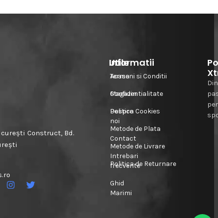
Informatii
Utile
Po
Xt
Acasa
Termeni si Conditii
Din
Magazin
Confidentialitate
pa
pe
Despre
Politica Cookies
spo
noi
Metode de Plata
urești Construct, Bd.
Contact
urești
Metode de Livrare
Intrebari
Politica de Returnare
frecvente
.ro
Ghid
Marimi