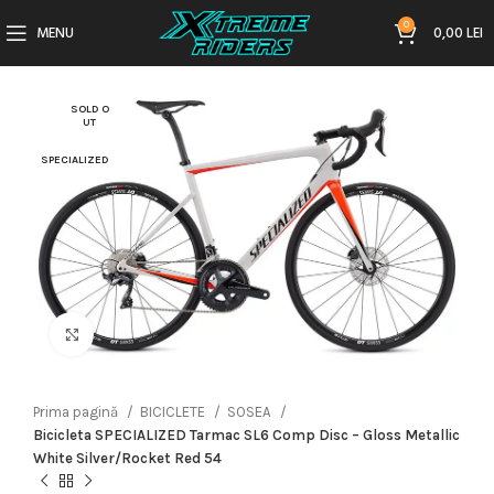
0
MENU
0,00
LEI
SOLD O
UT
SPECIALIZED
Click to enlarge
Prima pagină
BICICLETE
SOSEA
Bicicleta SPECIALIZED Tarmac SL6 Comp Disc – Gloss Metallic
White Silver/Rocket Red 54