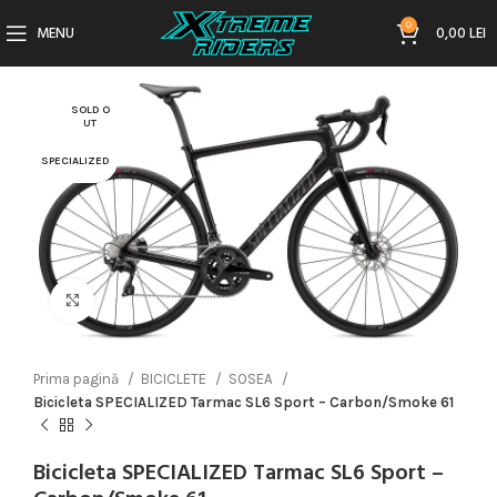
0
MENU
0,00
LEI
SOLD O
UT
SPECIALIZED
Click to enlarge
Prima pagină
BICICLETE
SOSEA
Bicicleta SPECIALIZED Tarmac SL6 Sport – Carbon/Smoke 61
Bicicleta SPECIALIZED Tarmac SL6 Sport –