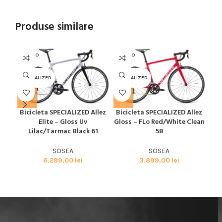
Produse similare
SOLD O
SOLD O
SOL
UT
UT
U
SPECIALIZED
SPECIALIZED
SPE
Bicicleta SPECIALIZED Allez
Bicicleta SPECIALIZED Allez
Bic
Elite – Gloss Uv
Gloss – FLo Red/White Clean
Glo
Lilac/Tarmac Black 61
58
SOSEA
SOSEA
6.299,00
lei
3.899,00
lei