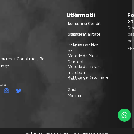
Informatii
Utile
Po
Xt
Acasa
Termeni si Conditii
Din
Magazin
Confidentialitate
pa
pe
Despre
Politica Cookies
spo
noi
Metode de Plata
urești Construct, Bd.
Contact
urești
Metode de Livrare
Intrebari
Politica de Returnare
frecvente
.ro
Ghid
Marimi