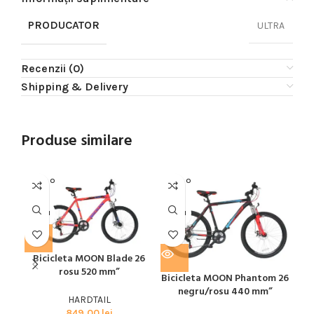
PRODUCATOR
ULTRA
Recenzii (0)
Shipping & Delivery
Produse similare
SOLD O
SOLD O
SOL
UT
UT
U
MOON
MOON
MO
Bicicleta MOON Blade 26
rosu 520 mm”
Bicicleta MOON Phantom 26
negru/rosu 440 mm”
HARDTAIL
B
849,00
lei