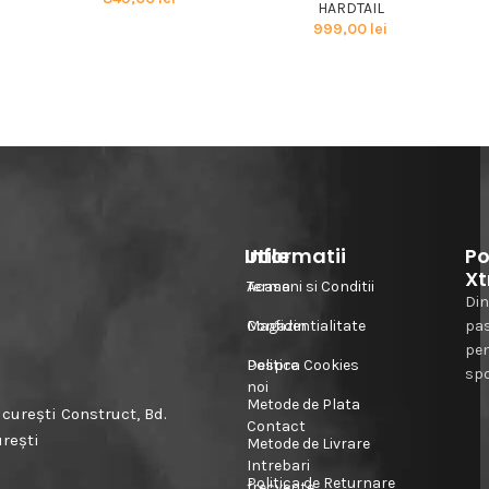
g
HARDTAIL
999,00
lei
Informatii
Utile
Po
Xt
Acasa
Termeni si Conditii
Din
Magazin
Confidentialitate
pa
pe
Despre
Politica Cookies
spo
noi
Metode de Plata
urești Construct, Bd.
Contact
urești
Metode de Livrare
Intrebari
Politica de Returnare
frecvente