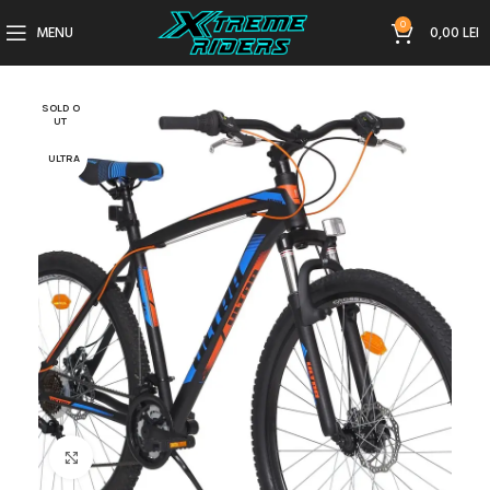
0
MENU
0,00
LEI
SOLD O
UT
ULTRA
Click to enlarge