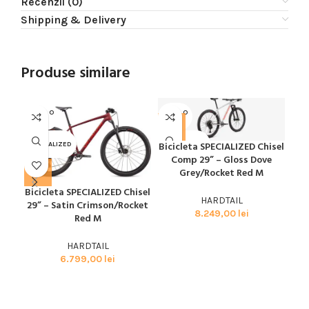
Recenzii (0)
Shipping & Delivery
Produse similare
SOLD O
SOLD O
SOL
UT
UT
U
Bicicleta SPECIALIZED Chisel
SPECIALIZED
SPECIALIZED
SPE
Comp 29” – Gloss Dove
Grey/Rocket Red M
Bicicleta SPECIALIZED Chisel
Bic
HARDTAIL
29” – Satin Crimson/Rocket
8.249,00
lei
Red M
HARDTAIL
6.799,00
lei