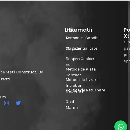
Informatii
Utile
Po
Xt
Acasa
Termeni si Conditii
Din
Magazin
Confidentialitate
pa
pe
Despre
Politica Cookies
spo
noi
Metode de Plata
urești Construct, Bd.
Contact
urești
Metode de Livrare
Intrebari
Politica de Returnare
frecvente
.ro
Ghid
Marimi