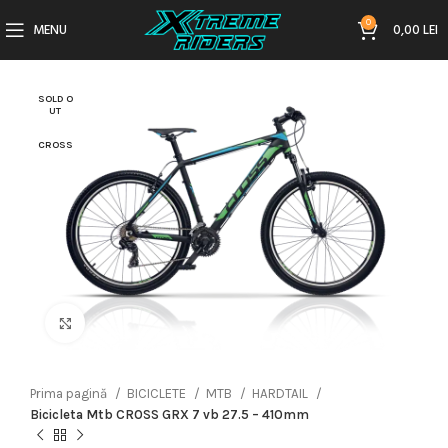
0
MENU
0,00
LEI
SOLD O
UT
CROSS
Click to enlarge
Prima pagină
BICICLETE
MTB
HARDTAIL
Bicicleta Mtb CROSS GRX 7 vb 27.5 – 410mm