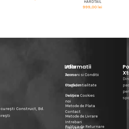
HARDTAIL
999,00
lei
Informatii
Utile
Po
Xt
Acasa
Termeni si Conditii
Din
Magazin
Confidentialitate
pa
pe
Despre
Politica Cookies
spo
noi
Metode de Plata
urești Construct, Bd.
Contact
urești
Metode de Livrare
Intrebari
Politica de Returnare
frecvente