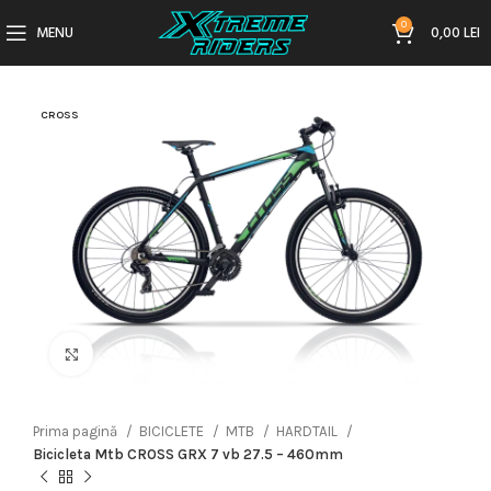
0
MENU
0,00
LEI
CROSS
Click to enlarge
Prima pagină
BICICLETE
MTB
HARDTAIL
Bicicleta Mtb CROSS GRX 7 vb 27.5 – 460mm