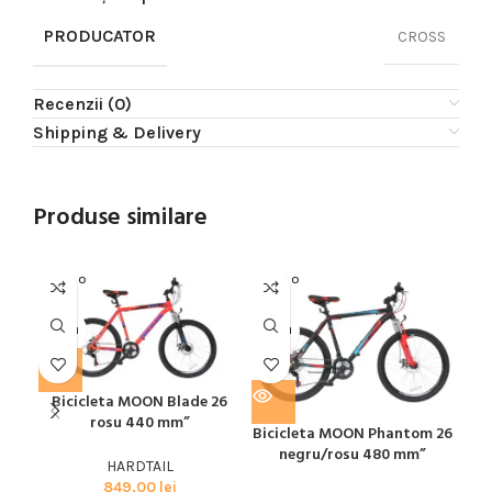
PRODUCATOR
CROSS
Recenzii (0)
Shipping & Delivery
Produse similare
SOLD O
SOLD O
SOL
UT
UT
U
MOON
MOON
MO
Bicicleta MOON Blade 26
rosu 440 mm”
Bicicleta MOON Phantom 26
negru/rosu 480 mm”
HARDTAIL
B
849,00
lei
g