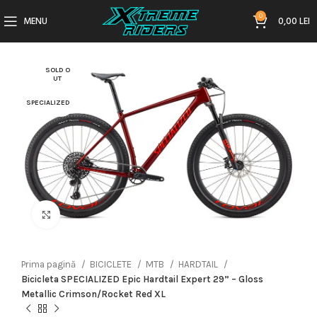
0
MENU
0,00
LEI
SOLD O
UT
SPECIALIZED
Click to enlarge
Prima pagină
BICICLETE
MTB
HARDTAIL
Bicicleta SPECIALIZED Epic Hardtail Expert 29” – Gloss
Metallic Crimson/Rocket Red XL