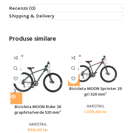
Recenzii (0)
Shipping & Delivery
Produse similare
SOLD O
SOLD O
SOL
UT
UT
U
MOON
MOON
SPE
Bicicleta MOON Sprinter 29
Bic
gri 520 mm”
29
HARDTAIL
Bicicleta MOON Rider 26
1.059,00
lei
graphite/verde 520 mm”
HARDTAIL
699,00
lei