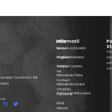
Informatii
Utile
Po
Xt
Acasa
Termeni si Conditii
Din
Magazin
Confidentialitate
pa
pe
Despre
Politica Cookies
spo
noi
Metode de Plata
urești Construct, Bd.
Contact
urești
Metode de Livrare
Intrebari
Politica de Returnare
frecvente
.ro
Ghid
Marimi