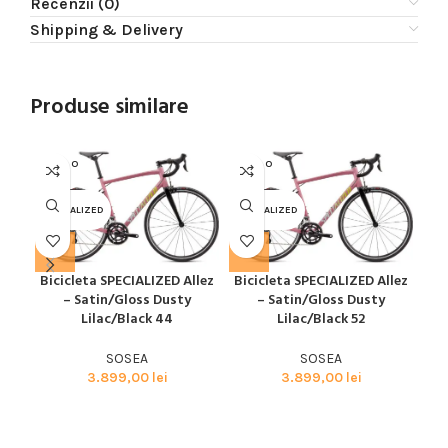
Recenzii (0)
Shipping & Delivery
Produse similare
SOLD O
SOLD O
SOL
UT
UT
U
SPECIALIZED
SPECIALIZED
SPE
Bicicleta SPECIALIZED Allez
Bicicleta SPECIALIZED Allez
Bic
– Satin/Gloss Dusty
– Satin/Gloss Dusty
Lilac/Black 44
Lilac/Black 52
SOSEA
SOSEA
3.899,00
lei
3.899,00
lei