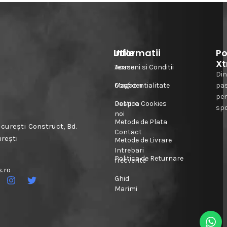
Informatii
Utile
Po
Xt
Acasa
Termeni si Conditii
Din
Magazin
Confidentialitate
pa
pe
Despre
Politica Cookies
spo
noi
Metode de Plata
urești Construct, Bd.
Contact
urești
Metode de Livrare
Intrebari
Politica de Returnare
frecvente
.ro
Ghid
Marimi