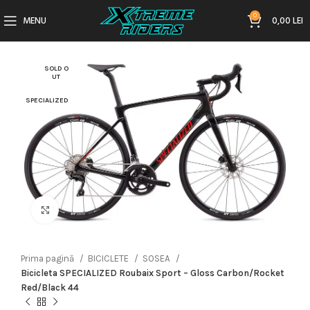
0
MENU
0,00
LEI
SOLD O
UT
SPECIALIZED
Click to enlarge
Prima pagină
BICICLETE
SOSEA
Bicicleta SPECIALIZED Roubaix Sport – Gloss Carbon/Rocket
Red/Black 44