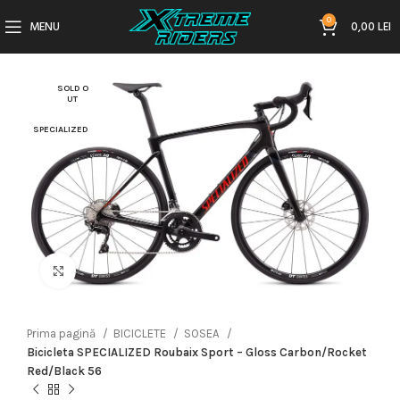
0
MENU
0,00
LEI
SOLD O
UT
SPECIALIZED
Click to enlarge
Prima pagină
BICICLETE
SOSEA
Bicicleta SPECIALIZED Roubaix Sport – Gloss Carbon/Rocket
Red/Black 56