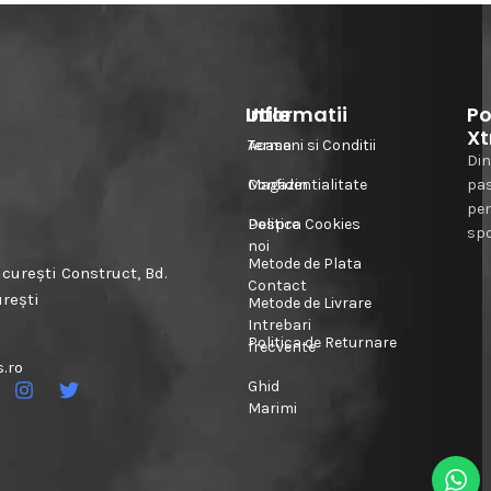
Informatii
Utile
Po
Xt
Acasa
Termeni si Conditii
Din
Magazin
Confidentialitate
pa
pe
Despre
Politica Cookies
spo
noi
Metode de Plata
urești Construct, Bd.
Contact
urești
Metode de Livrare
Intrebari
Politica de Returnare
frecvente
.ro
Ghid
Marimi