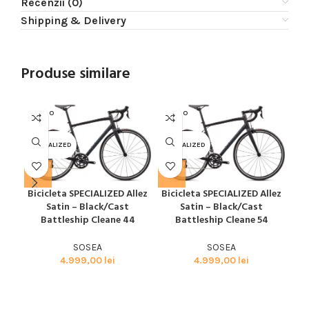
Recenzii (0)
Shipping & Delivery
Produse similare
SOLD O
SOLD O
SOL
UT
UT
U
SPECIALIZED
SPECIALIZED
SPE
Bicicleta SPECIALIZED Allez
Bicicleta SPECIALIZED Allez
Bic
Satin – Black/Cast
Satin – Black/Cast
Battleship Cleane 44
Battleship Cleane 54
SOSEA
SOSEA
4.999,00
lei
4.999,00
lei