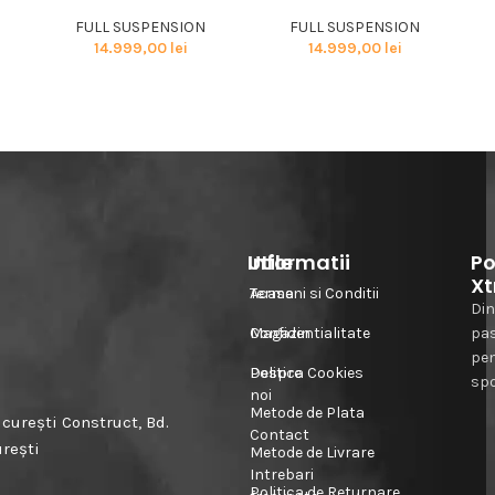
FULL SUSPENSION
FULL SUSPENSION
14.999,00
lei
14.999,00
lei
Informatii
Utile
Po
Xt
Acasa
Termeni si Conditii
Din
Magazin
Confidentialitate
pa
pe
Despre
Politica Cookies
spo
noi
Metode de Plata
urești Construct, Bd.
Contact
urești
Metode de Livrare
Intrebari
Politica de Returnare