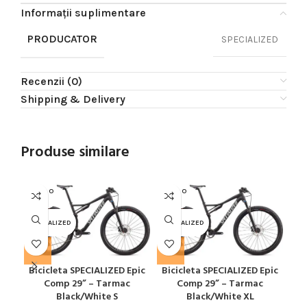
Informații suplimentare
PRODUCATOR
SPECIALIZED
Recenzii (0)
Shipping & Delivery
Produse similare
SOLD O
SOLD O
SOL
UT
UT
U
SPECIALIZED
SPECIALIZED
SPE
Bicicleta SPECIALIZED Epic
Bicicleta SPECIALIZED Epic
Bi
Comp 29” – Tarmac
Comp 29” – Tarmac
Co
Black/White S
Black/White XL
Do