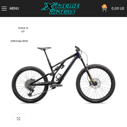
0
MENU
0,00
LEI
SOLD O
UT
SPECIALIZED
Click to enlarge