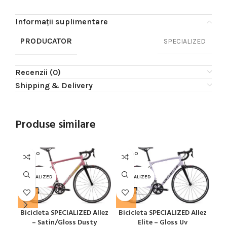
Informații suplimentare
PRODUCATOR
SPECIALIZED
Recenzii (0)
Shipping & Delivery
Produse similare
SOLD O
SOLD O
SOL
UT
UT
U
SPECIALIZED
SPECIALIZED
SPE
Bicicleta SPECIALIZED Allez
Bicicleta SPECIALIZED Allez
Bic
– Satin/Gloss Dusty
Elite – Gloss Uv
Glo