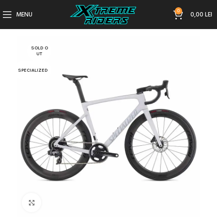
0
MENU
0,00
LEI
SOLD O
UT
SPECIALIZED
Click to enlarge