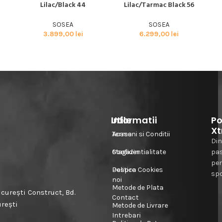
Lilac/Black 44
Lilac/Tarmac Black 56
SOSEA
SOSEA
3.899,00
lei
6.299,00
lei
Informatii
Utile
Po
Xt
Acasa
Termeni si Conditii
Din
Magazin
Confidentialitate
pa
pe
Despre
Politica Cookies
spo
noi
Metode de Plata
urești Construct, Bd.
Contact
urești
Metode de Livrare
Intrebari